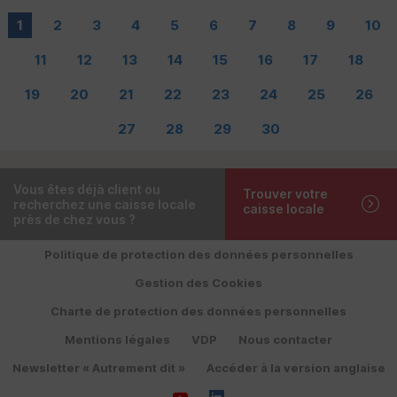
1
2
3
4
5
6
7
8
9
10
11
12
13
14
15
16
17
18
19
20
21
22
23
24
25
26
27
28
29
30
Vous êtes déjà client ou
Trouver votre
recherchez une caisse locale
caisse locale
près de chez vous ?
Politique de protection des données personnelles
Gestion des Cookies
Charte de protection des données personnelles
Mentions légales
VDP
Nous contacter
Newsletter « Autrement dit »
Accéder à la version anglaise