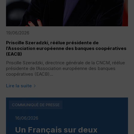
19/06/2026
Priscille Szeradzki, réélue présidente de
l’Association européenne des banques coopératives
(
EACB
)
Priscille Szeradzki, directrice générale de la
CNCM
, réélue
présidente de l’Association européenne des banques
coopératives (
EACB
)...
Lire la suite
COMMUNIQUÉ DE PRESSE
16/06/2026
Un Français sur deux