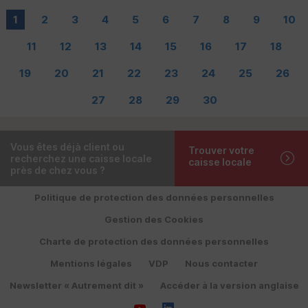
1
2
3
4
5
6
7
8
9
10
11
12
13
14
15
16
17
18
19
20
21
22
23
24
25
26
27
28
29
30
Vous êtes déjà client ou
Trouver votre
recherchez une caisse locale
caisse locale
près de chez vous ?
Politique de protection des données personnelles
Gestion des Cookies
Charte de protection des données personnelles
Mentions légales
VDP
Nous contacter
Newsletter « Autrement dit »
Accéder à la version anglaise