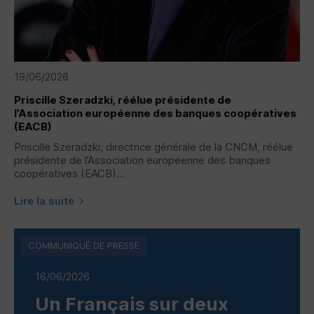
19/06/2026
Priscille Szeradzki, réélue présidente de
l’Association européenne des banques coopératives
(
EACB
)
Priscille Szeradzki, directrice générale de la
CNCM
, réélue
présidente de l’Association européenne des banques
coopératives (
EACB
)...
Lire la suite
COMMUNIQUÉ DE PRESSE
16/06/2026
Un Français sur deux